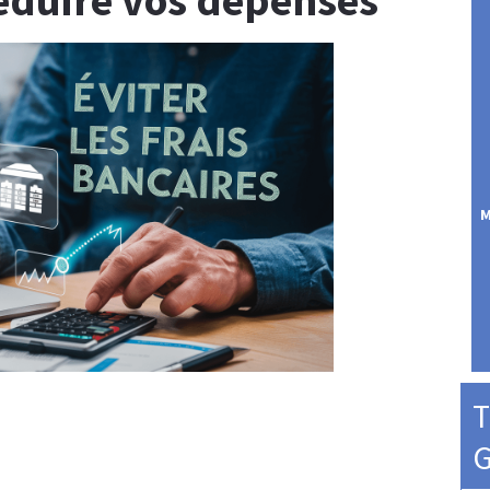
M
T
G