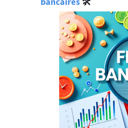
bancaires
🛠️